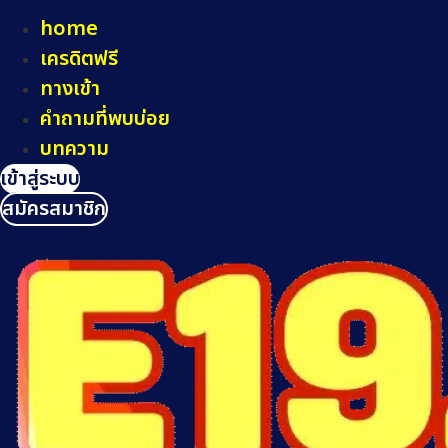
home
เครดิตฟรี
ทางเข้า
คำถามที่พบบ่อย
บทความ
เข้าสู่ระบบ
สมัครสมาชิก