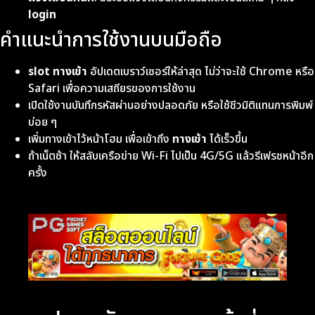
login
คำแนะนำการใช้งานบนมือถือ
slot ทางเข้า
อัปเดตเบราว์เซอร์ให้ล่าสุด ไม่ว่าจะใช้ Chrome หรือ
Safari เพื่อความเสถียรของการใช้งาน
เปิดใช้งานบันทึกรหัสผ่านอย่างปลอดภัย หรือใช้ชีวมิติแทนการพิมพ์
บ่อย ๆ
เพิ่มทางเข้าไว้หน้าโฮม เพื่อเข้าถึง
ทางเข้า
ได้เร็วขึ้น
ถ้าเน็ตช้า ให้สลับเครือข่าย Wi-Fi ไปเป็น 4G/5G แล้วรีเฟรชหน้าอีก
ครั้ง