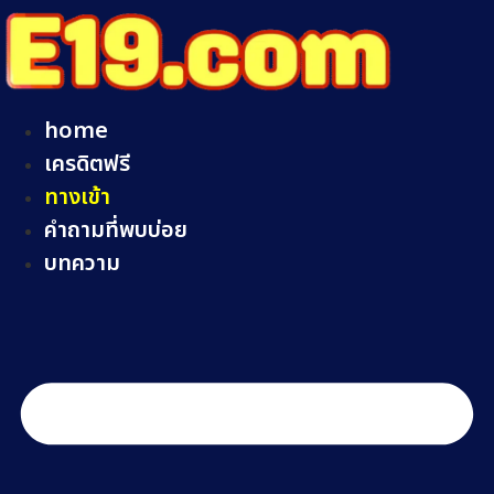
Skip
to
content
home
เครดิตฟรี
ทางเข้า
คำถามที่พบบ่อย
บทความ