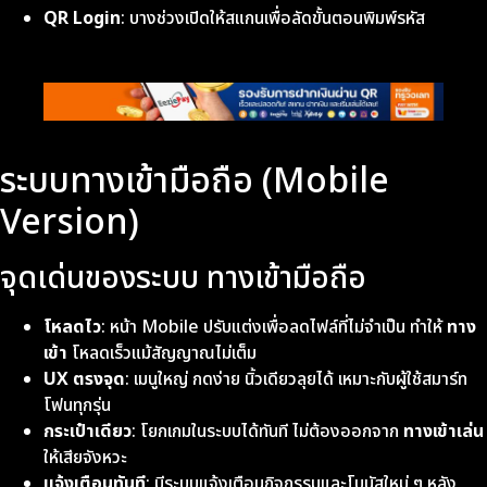
QR Login
: บางช่วงเปิดให้สแกนเพื่อลัดขั้นตอนพิมพ์รหัส
ระบบทางเข้ามือถือ (Mobile
Version)
จุดเด่นของระบบ ทางเข้ามือถือ
โหลดไว
: หน้า Mobile ปรับแต่งเพื่อลดไฟล์ที่ไม่จำเป็น ทำให้
ทาง
เข้า
โหลดเร็วแม้สัญญาณไม่เต็ม
UX ตรงจุด
: เมนูใหญ่ กดง่าย นิ้วเดียวลุยได้ เหมาะกับผู้ใช้สมาร์ท
โฟนทุกรุ่น
กระเป๋าเดียว
: โยกเกมในระบบได้ทันที ไม่ต้องออกจาก
ทางเข้าเล่น
ให้เสียจังหวะ
แจ้งเตือนทันที
: มีระบบแจ้งเตือนกิจกรรมและโบนัสใหม่ ๆ หลัง