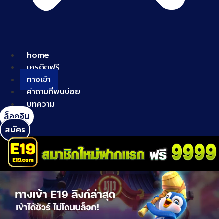
home
เครดิตฟรี
ทางเข้า
คำถามที่พบบ่อย
บทความ
ล็อกอิน
สมัคร