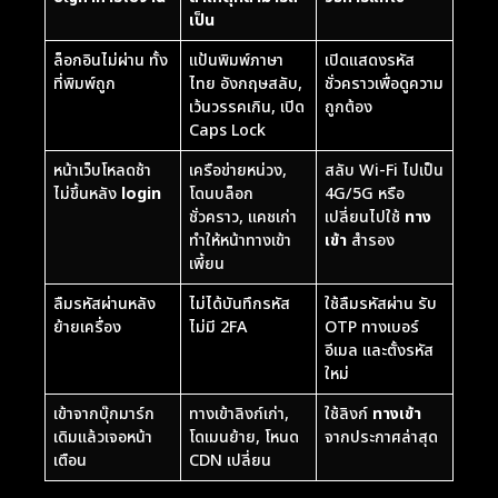
เป็น
ล็อกอินไม่ผ่าน ทั้ง
แป้นพิมพ์ภาษา
เปิดแสดงรหัส
ที่พิมพ์ถูก
ไทย อังกฤษสลับ,
ชั่วคราวเพื่อดูความ
เว้นวรรคเกิน, เปิด
ถูกต้อง
Caps Lock
หน้าเว็บโหลดช้า
เครือข่ายหน่วง,
สลับ Wi-Fi ไปเป็น
ไม่ขึ้นหลัง
login
โดนบล็อก
4G/5G หรือ
ชั่วคราว, แคชเก่า
เปลี่ยนไปใช้
ทาง
ทำให้หน้าทางเข้า
เข้า
สำรอง
เพี้ยน
ลืมรหัสผ่านหลัง
ไม่ได้บันทึกรหัส
ใช้ลืมรหัสผ่าน รับ
ย้ายเครื่อง
ไม่มี 2FA
OTP ทางเบอร์
อีเมล และตั้งรหัส
ใหม่
เข้าจากบุ๊กมาร์ก
ทางเข้าลิงก์เก่า,
ใช้ลิงก์
ทางเข้า
เดิมแล้วเจอหน้า
โดเมนย้าย, โหนด
จากประกาศล่าสุด
เตือน
CDN เปลี่ยน