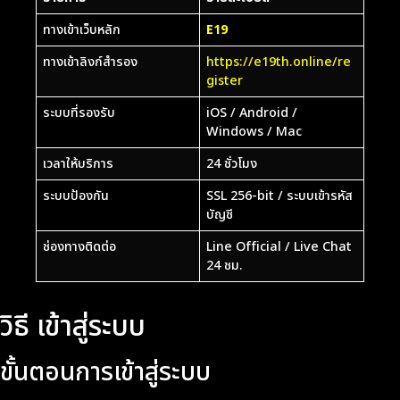
ทางเข้าเว็บหลัก
E19
ทางเข้าลิงก์สำรอง
https://e19th.online/re
gister
ระบบที่รองรับ
iOS / Android /
Windows / Mac
เวลาให้บริการ
24 ชั่วโมง
ระบบป้องกัน
SSL 256-bit / ระบบเข้ารหัส
บัญชี
ช่องทางติดต่อ
Line Official / Live Chat
24 ชม.
วิธี เข้าสู่ระบบ
ขั้นตอนการเข้าสู่ระบบ