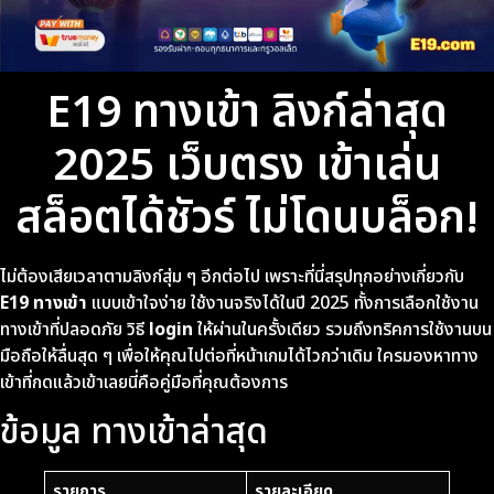
E19 ทางเข้า ลิงก์ล่าสุด
2025 เว็บตรง เข้าเล่น
สล็อตได้ชัวร์ ไม่โดนบล็อก!
ไม่ต้องเสียเวลาตามลิงก์สุ่ม ๆ อีกต่อไป เพราะที่นี่สรุปทุกอย่างเกี่ยวกับ
E19 ทางเข้า
แบบเข้าใจง่าย ใช้งานจริงได้ในปี 2025 ทั้งการเลือกใช้งาน
ทางเข้าที่ปลอดภัย วิธี
login
ให้ผ่านในครั้งเดียว รวมถึงทริคการใช้งานบน
มือถือให้ลื่นสุด ๆ เพื่อให้คุณไปต่อที่หน้าเกมได้ไวกว่าเดิม ใครมองหาทาง
เข้าที่กดแล้วเข้าเลยนี่คือคู่มือที่คุณต้องการ
ข้อมูล ทางเข้าล่าสุด
รายการ
รายละเอียด