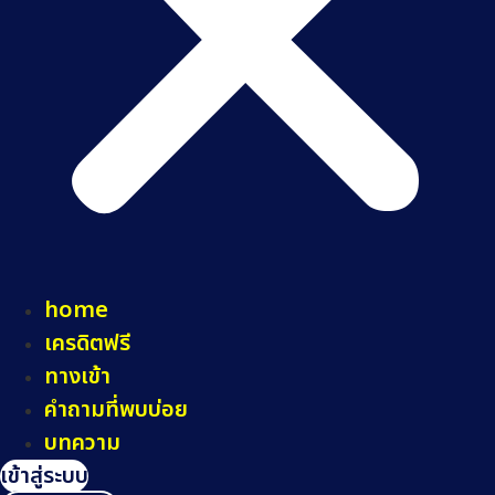
home
เครดิตฟรี
ทางเข้า
คำถามที่พบบ่อย
บทความ
เข้าสู่ระบบ